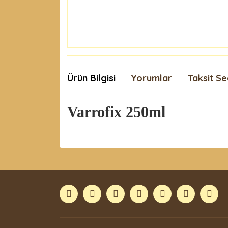
Ürün Bilgisi
Yorumlar
Taksit Se
Varrofix 250ml
Bu ürünün fiyat bilgisi, resim, ürün açıklamaları
Görüş ve önerileriniz için teşekkür ederiz.
Ürün resmi kalitesiz, bozuk veya görüntülenemiyor
Ürün açıklamasında eksik bilgiler bulunuyor.
Ürün bilgilerinde hatalar bulunuyor.
Ürün fiyatı diğer sitelerden daha pahalı.