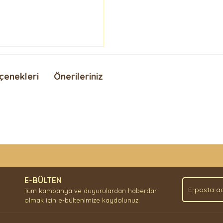
çenekleri
Önerileriniz
nda ve diğer konularda yetersiz gördüğünüz noktaları öneri formunu kullan
Bu ürüne ilk yorumu siz yapın!
.
E-BÜLTEN
Yorum Yaz
Tüm kampanya ve duyurulardan haberdar
olmak için e-bültenimize kaydolunuz.