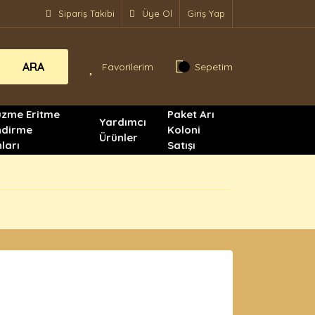
Sipariş Takibi
Üye Ol
Giriş Yap
ARA
Favorilerim
Sepetim
üzme Eritme
Paket Arı
Yardımcı
ndirme
Koloni
Ürünler
ları
Satışı