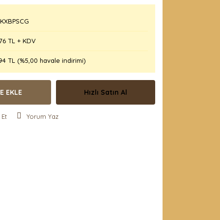
KXBPSCG
76 TL + KDV
94 TL (%5,00 havale indirimi)
E EKLE
Hızlı Satın Al
 Et
Yorum Yaz