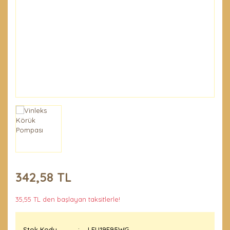
Penseler ve El
Demirleri
Temel Ürünler
342,58 TL
35,55 TL den başlayan taksitlerle!
Stok Kodu
LEU19F95WG