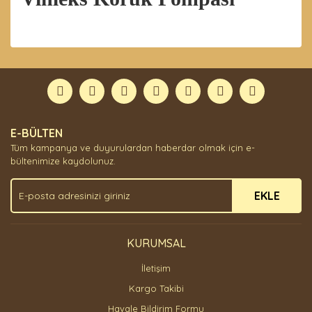
Bu ürünün fiyat bilgisi, resim, ürün açıklamalarında ve
diğer konularda yetersiz gördüğünüz noktaları öneri
Bu ürüne ilk yorumu siz yapın!
formunu kullanarak tarafımıza iletebilirsiniz.
Görüş ve önerileriniz için teşekkür ederiz.
Yorum Yaz
Ürün resmi kalitesiz, bozuk veya görüntülenemiyor.
E-BÜLTEN
Ürün açıklamasında eksik bilgiler bulunuyor.
Tüm kampanya ve duyurulardan haberdar olmak için e-
Ürün bilgilerinde hatalar bulunuyor.
bültenimize kaydolunuz.
Ürün fiyatı diğer sitelerden daha pahalı.
EKLE
Bu ürüne benzer farklı alternatifler olmalı.
KURUMSAL
İletişim
Gönder
Kargo Takibi
Havale Bildirim Formu