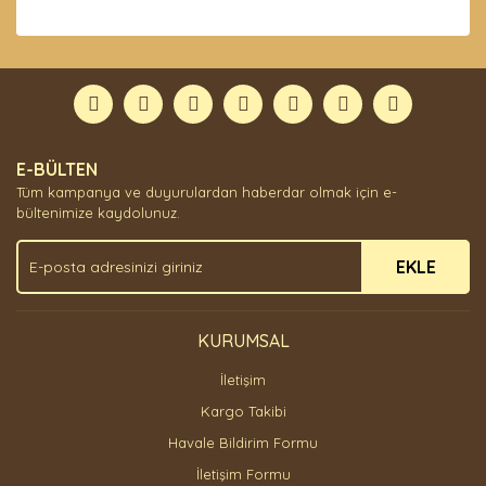
Bu ürünün fiyat bilgisi, resim, ürün açıklamalarında ve
diğer konularda yetersiz gördüğünüz noktaları öneri
Bu ürüne ilk yorumu siz yapın!
formunu kullanarak tarafımıza iletebilirsiniz.
Görüş ve önerileriniz için teşekkür ederiz.
Yorum Yaz
Ürün resmi kalitesiz, bozuk veya görüntülenemiyor.
E-BÜLTEN
Ürün açıklamasında eksik bilgiler bulunuyor.
Tüm kampanya ve duyurulardan haberdar olmak için e-
Ürün bilgilerinde hatalar bulunuyor.
bültenimize kaydolunuz.
Ürün fiyatı diğer sitelerden daha pahalı.
EKLE
Bu ürüne benzer farklı alternatifler olmalı.
KURUMSAL
İletişim
Gönder
Kargo Takibi
Havale Bildirim Formu
İletişim Formu