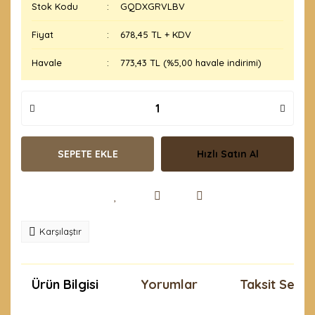
Stok Kodu
GQDXGRVLBV
Fiyat
678,45 TL + KDV
Havale
773,43 TL (%5,00 havale indirimi)
SEPETE EKLE
Hızlı Satın Al
Karşılaştır
Ürün Bilgisi
Yorumlar
Taksit Seçen