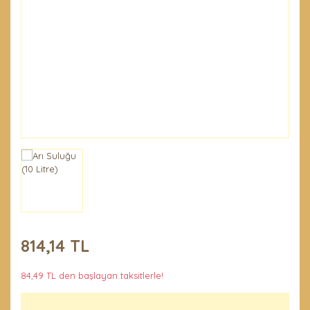
Penseler ve El
Demirleri
Temel Ürünler
814,14 TL
84,49 TL den başlayan taksitlerle!