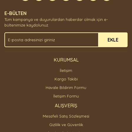
Yorum Yaz
Ürün resmi kalitesiz, bozuk veya görüntülenemiyor.
E-BÜLTEN
Ürün açıklamasında eksik bilgiler bulunuyor.
Tüm kampanya ve duyurulardan haberdar olmak için e-
Ürün bilgilerinde hatalar bulunuyor.
bültenimize kaydolunuz.
Ürün fiyatı diğer sitelerden daha pahalı.
EKLE
Bu ürüne benzer farklı alternatifler olmalı.
KURUMSAL
İletişim
Gönder
Kargo Takibi
Havale Bildirim Formu
İletişim Formu
ALIŞVERİŞ
Mesafeli Satış Sözleşmesi
Gizlilik ve Güvenlik