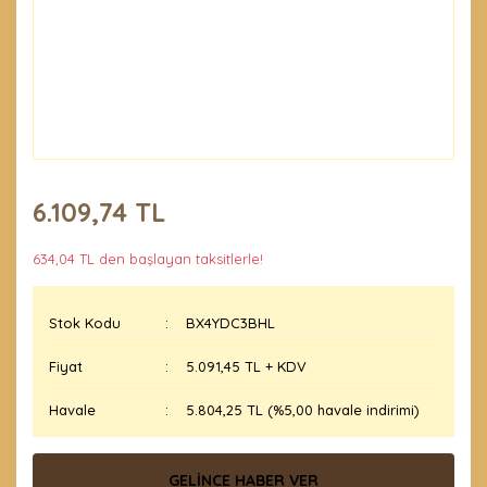
6.109,74 TL
634,04 TL den başlayan taksitlerle!
Stok Kodu
BX4YDC3BHL
Fiyat
5.091,45 TL + KDV
Havale
5.804,25 TL (%5,00 havale indirimi)
GELİNCE HABER VER