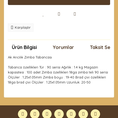
Karşılaştır
Ürün Bilgisi
Yorumlar
Taksit Seçen
Ak Arıcılık Zımba Tabancası
Tabanca özellikleri Tür : 90 serisi Ağırlık : 1.4 kg Magazin
kapasitesi : 100 adet Zımba özellikleri 18ga zımba teli 90 serisi
Ölçüler : 1.25x1.05mm Zımba boyu : 19-40 Brad çivi özellikleri
18ga brad çivi Ölçüler : 1.25x1.05mm Uzunluk: 20-50
Bu ürünün fiyat bilgisi, resim, ürün açıklamalarında ve
diğer konularda yetersiz gördüğünüz noktaları öneri
Bu ürüne ilk yorumu siz yapın!
formunu kullanarak tarafımıza iletebilirsiniz.
Görüş ve önerileriniz için teşekkür ederiz.