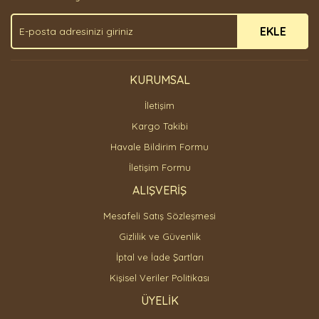
Ürün fiyatı diğer sitelerden daha pahalı.
EKLE
Bu ürüne benzer farklı alternatifler olmalı.
KURUMSAL
İletişim
Gönder
Kargo Takibi
Havale Bildirim Formu
İletişim Formu
ALIŞVERİŞ
Mesafeli Satış Sözleşmesi
Gizlilik ve Güvenlik
İptal ve İade Şartları
Kişisel Veriler Politikası
ÜYELİK