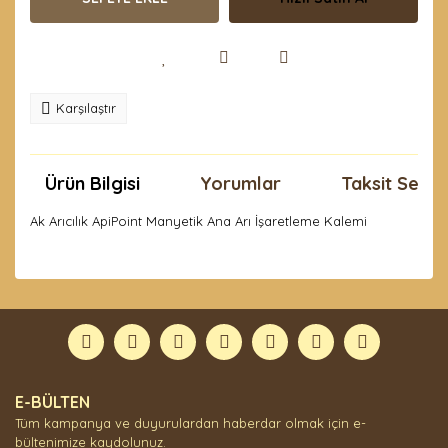
Karşılaştır
Ürün Bilgisi
Yorumlar
Taksit Seçen
Ak Arıcılık ApiPoint Manyetik Ana Arı İşaretleme Kalemi
Bu ürünün fiyat bilgisi, resim, ürün açıklamalarında ve
diğer konularda yetersiz gördüğünüz noktaları öneri
Bu ürüne ilk yorumu siz yapın!
formunu kullanarak tarafımıza iletebilirsiniz.
Görüş ve önerileriniz için teşekkür ederiz.
Yorum Yaz
Ürün resmi kalitesiz, bozuk veya görüntülenemiyor.
E-BÜLTEN
Ürün açıklamasında eksik bilgiler bulunuyor.
Tüm kampanya ve duyurulardan haberdar olmak için e-
Ürün bilgilerinde hatalar bulunuyor.
bültenimize kaydolunuz.