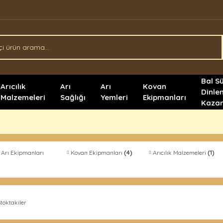
Bal S
Arıcılık
Arı
Arı
Kovan
Dinle
Malzemeleri
Sağlığı
Yemleri
Ekipmanları
Kazan
 Arı Ekipmanları
Kovan Ekipmanları
(4)
Arıcılık Malzemeleri
(1)
toktakiler