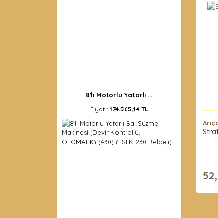
8'lı Motorlu Yatarlı ...
Fiyat :
174.565,14 TL
Arıç
Stra
52,