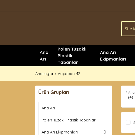
Polen Tuzaklı
Ana
Ana Arı
Plastik
Arı
Ekipmanları
Tabanlar
Anasayfa
Arıçobanı-12
Ürün Grupları
Ana
(4)
Ana Arı
Polen Tuzaklı Plastik Tabanlar
S
Ana Arı Ekipmanları