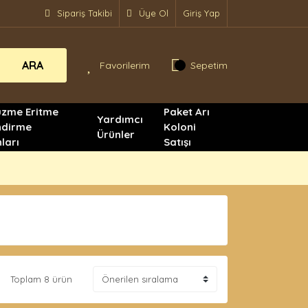
Sipariş Takibi
Üye Ol
Giriş Yap
ARA
Favorilerim
Sepetim
üzme Eritme
Paket Arı
Yardımcı
ndirme
Koloni
Ürünler
ları
Satışı
Toplam 8 ürün