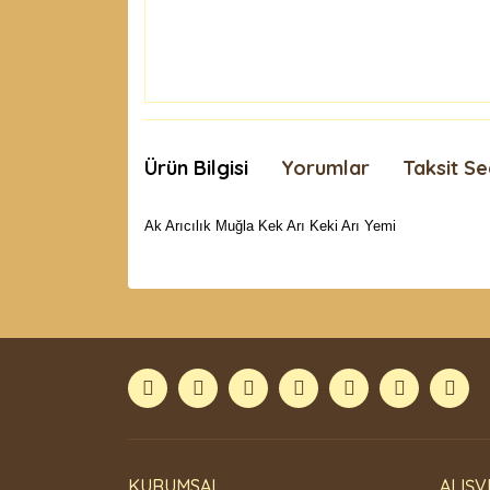
Ürün Bilgisi
Yorumlar
Taksit Se
Ak Arıcılık Muğla Kek Arı Keki Arı Yemi
Bu ürünün fiyat bilgisi, resim, ürün açıklamaları
Görüş ve önerileriniz için teşekkür ederiz.
Ürün resmi kalitesiz, bozuk veya görüntülenemiyor
Ürün açıklamasında eksik bilgiler bulunuyor.
Ürün bilgilerinde hatalar bulunuyor.
Ürün fiyatı diğer sitelerden daha pahalı.
Bu ürüne benzer farklı alternatifler olmalı.
KURUMSAL
ALIŞV