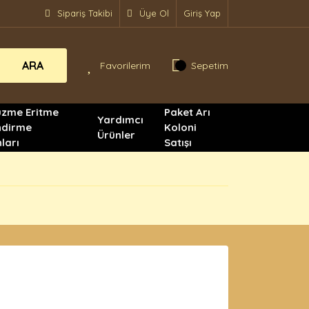
Sipariş Takibi
Üye Ol
Giriş Yap
ARA
Favorilerim
Sepetim
üzme Eritme
Paket Arı
Yardımcı
ndirme
Koloni
Ürünler
ları
Satışı