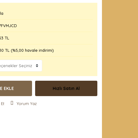
la
7FVMJCD
53 TL
30 TL (%5,00 havale indirimi)
E EKLE
Hızlı Satın Al
 Et
Yorum Yaz