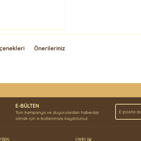
çenekleri
Önerileriniz
nda ve diğer konularda yetersiz gördüğünüz noktaları öneri formunu kullan
Bu ürüne ilk yorumu siz yapın!
.
E-BÜLTEN
Yorum Yaz
Tüm kampanya ve duyurulardan haberdar
olmak için e-bültenimize kaydolunuz.
ERİŞ
ÜYELİK