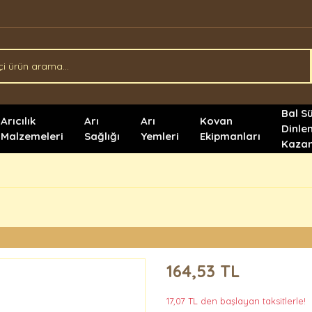
Bal S
Arıcılık
Arı
Arı
Kovan
Dinle
Malzemeleri
Sağlığı
Yemleri
Ekipmanları
Kazan
164,53 TL
17,07 TL den başlayan taksitlerle!