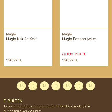
Muğla
Muğla
Muğla Kek Arı Keki
Muğla Fondon Şeker
60 Kilo 35.8 TL
164,53 TL
164,53 TL
E-BÜLTEN
Tüm kampanya ve duyurulardan haberdar olmak için e-
bültenimize kaydolunuz.