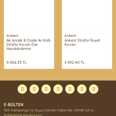
Arıkent
Arıkent
Ak Arıcılık 8 Çıtalık İki Katlı
Arıkent Strafor Ruşet
Strafor Kovan Dar
Kovan
Havalandırma
5.002,33 TL
2.932,40 TL
E-BÜLTEN
Tüm kampanya ve duyurulardan haberdar olmak için e-
bültenimize kaydolunuz.