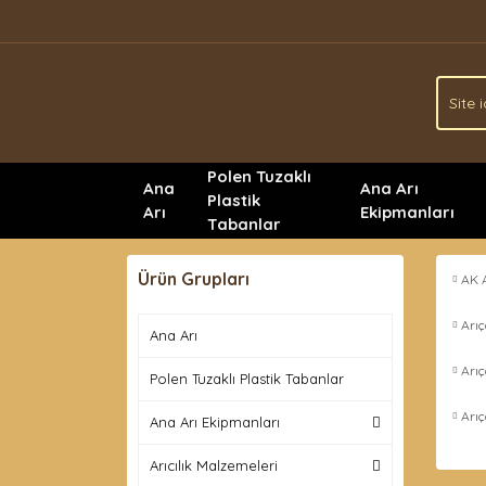
Polen Tuzaklı
Ana
Ana Arı
Plastik
Arı
Ekipmanları
Tabanlar
Ürün Grupları
AK 
Arıç
Ana Arı
Arı
Polen Tuzaklı Plastik Tabanlar
Arı
Ana Arı Ekipmanları
Arıcılık Malzemeleri