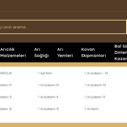
Bal S
Arıcılık
Arı
Arı
Kovan
Dinle
Malzemeleri
Sağlığı
Yemleri
Ekipmanları
Kazan
ARICILIK
ApiYem
Arıçobanı - 14
obanı-11
Arıçobanı-12
Arıçobanı-13
çobanı-3
Arıçobanı-4
Arıçobanı-5
çobanı-8
Arıçobanı-9
Arıkent