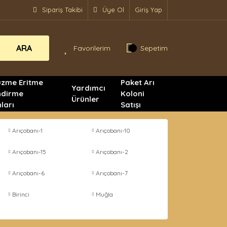
Sipariş Takibi
Üye Ol
Giriş Yap
ARA
Favorilerim
Sepetim
üzme Eritme
Paket Arı
Yardımcı
ndirme
Koloni
Ürünler
ları
Satışı
Arıçobanı-1
Arıçobanı-10
Arıçobanı-15
Arıçobanı-2
Arıçobanı-6
Arıçobanı-7
Birinci
Muğla