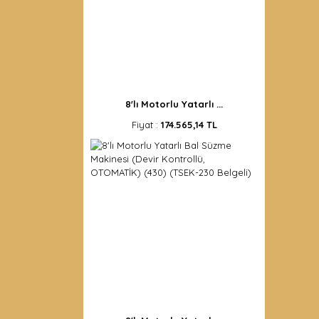
8'lı Motorlu Yatarlı ...
Fiyat :
174.565,14 TL